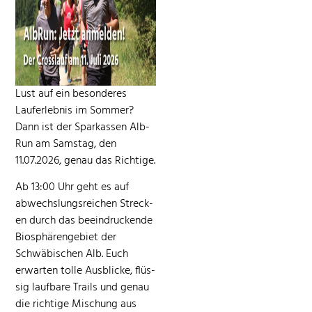
Lust auf ein beson­deres
Laufer­leb­nis im Som­mer?
Dann ist der Sparkassen Alb-
Run am Sam­stag, den
11.07.2026, genau das Richtige.
Ab 13:00 Uhr geht es auf
abwech­slungsre­ichen Streck­
en durch das beein­druck­ende
Biosphärenge­bi­et der
Schwäbis­chen Alb. Euch
erwarten tolle Aus­blicke, flüs­
sig lauf­bare Trails und genau
die richtige Mis­chung aus