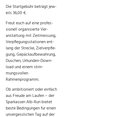
Die Start­ge­bühr beträgt jew­
eils 36,00 €.
Freut euch auf eine pro­fes­
sionell organ­isierte Ver­
anstal­tung mit Zeitmes­sung,
Verpfle­gungssta­tio­nen ent­
lang der Strecke, Zielverpfle­
gung, Gepäck­auf­be­wahrung,
Duschen, Urkun­den-Down­
load und einem stim­
mungsvollen
Rahmenprogramm.
Ob ambi­tion­iert oder ein­fach
aus Freude am Laufen – der
Sparkassen Alb-Run bietet
beste Bedin­gun­gen für einen
unvergesslichen Tag auf der