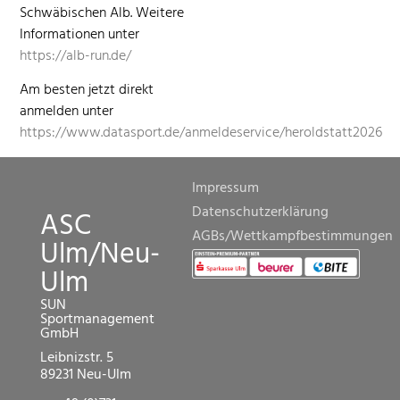
Schwäbis­chen Alb. Weit­ere
Infor­ma­tio­nen unter
https://alb-run.de/
Am besten jet­zt direkt
anmelden unter
https://www.datasport.de/anmeldeservice/heroldstatt2026
Impressum
Datenschutzerklärung
ASC
AGBs/Wettkampfbestimmungen
Ulm/Neu-
Ulm
SUN
Sportmanagement
GmbH
Leibnizstr. 5
89231 Neu-Ulm