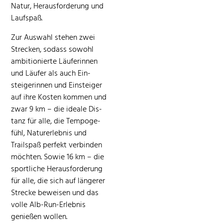
Natur, Her­aus­forderung und
Laufspaß.
Zur Auswahl ste­hen zwei
Streck­en, sodass sowohl
ambi­tion­ierte Läuferin­nen
und Läufer als auch Ein­
steigerin­nen und Ein­steiger
auf ihre Kosten kom­men und
zwar 9 km – die ide­ale Dis­
tanz für alle, die Tem­poge­
fühl, Natur­erleb­nis und
Trailspaß per­fekt verbinden
möcht­en. Sowie 16 km – die
sportliche Her­aus­forderung
für alle, die sich auf län­ger­er
Strecke beweisen und das
volle Alb-Run-Erleb­nis
genießen wollen.