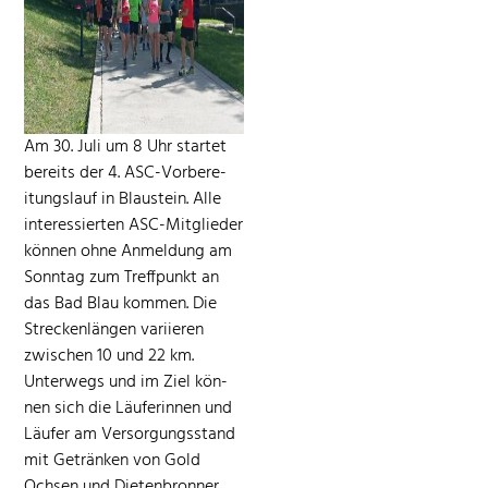
Am 30. Juli um 8 Uhr startet
bere­its der 4. ASC-Vor­bere­
itungslauf in Blaustein.
Alle
inter­essierten ASC-Mit­glieder
kön­nen ohne Anmel­dung am
Son­ntag zum
Tre­ff­punkt an
das Bad Blau kom­men. Die
Streck­en­län­gen vari­ieren
zwis­chen 10 und 22 km.
Unter­wegs und im Ziel kön­
nen sich die Läuferin­nen und
Läufer am Ver­sorgungs­stand
mit Getränken von Gold
Ochsen und Dieten­bron­ner