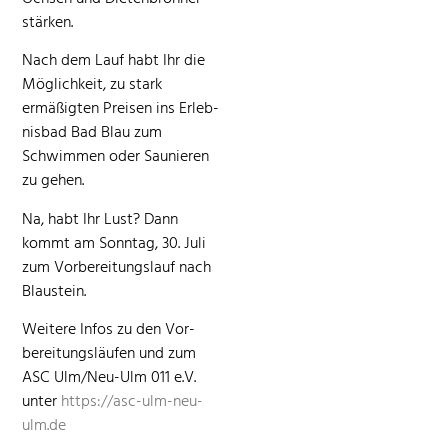
stärken.
Nach dem Lauf habt Ihr die
Möglichkeit, zu stark
ermäßigten Preisen ins Erleb­
nis­bad Bad Blau zum
Schwim­men oder Saunieren
zu gehen.
Na, habt Ihr Lust? Dann
kommt am Son­ntag, 30. Juli
zum Vor­bere­itungslauf nach
Blaustein.
Weit­ere Infos zu den Vor­
bere­itungsläufen und zum
ASC Ulm/Neu-Ulm 011 e.V.
unter
https://asc-ulm-neu-
ulm.de