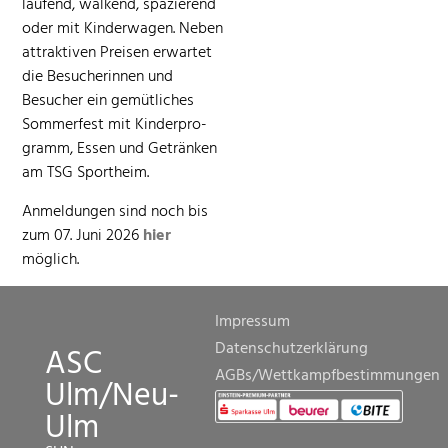
laufend, walk­end, spazierend
oder mit Kinder­wa­gen. Neben
attrak­tiv­en Preisen erwartet
die Besucherin­nen und
Besuch­er ein gemütlich­es
Som­mer­fest mit Kinder­pro­
gramm, Essen und Getränken
am TSG Sportheim.
Anmel­dun­gen sind noch bis
zum 07. Juni 2026
hier
möglich.
Impressum
Datenschutzerklärung
ASC
AGBs/Wettkampfbestimmungen
Ulm/Neu-
Ulm